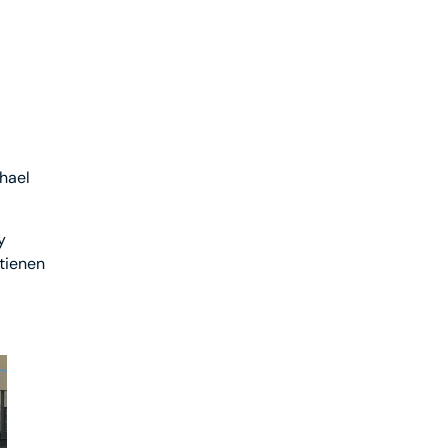
hael
y
 tienen