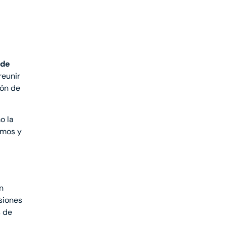
 de
reunir
ión de
o la
ramos y
n
siones
s de