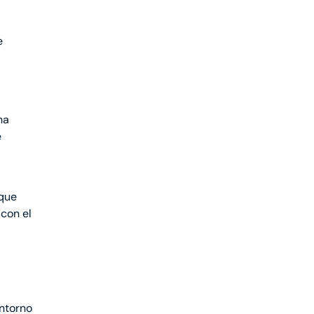
l
e
na
e
 que
con el
entorno