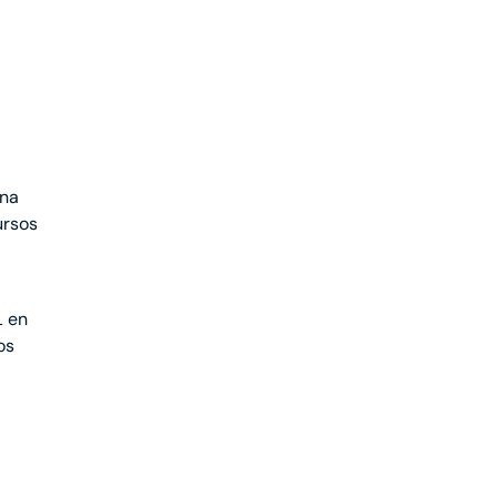
una
ursos
L
en
os