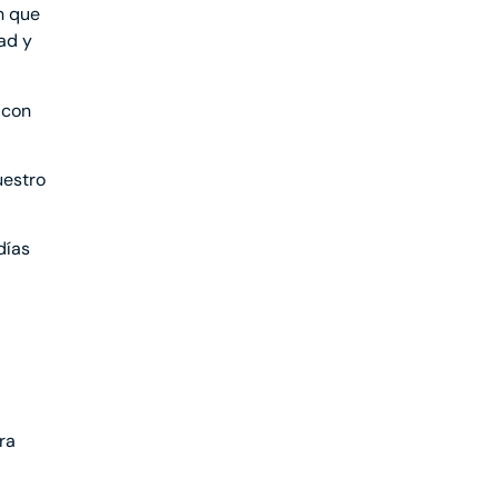
n que
dad y
 con
uestro
días
ra